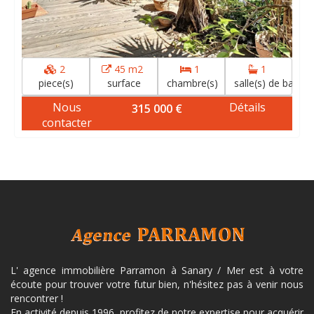
2
45 m2
1
1
piece(s)
surface
chambre(s)
salle(s) de bain(s)
Nous
Détails
315 000 €
contacter
L' agence immobilière Parramon à Sanary / Mer est à votre
écoute pour trouver votre futur bien, n'hésitez pas à venir nous
rencontrer !
En activité depuis 1996, profitez de notre expertise pour acquérir