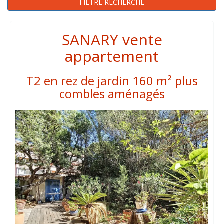
FILTRE RECHERCHE
SANARY vente
appartement
T2 en rez de jardin 160 m² plus
combles aménagés