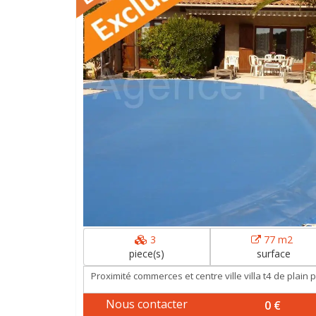
3
77 m2
piece(s)
surface
Proximité commerces et centre ville villa t4 de plain pied, se composant d'une entrée,
séjour salle à manger avec cheminée, cuisine provençale aménagée équipée 2
chambres, salle de bains, toilettes, garage, beau terrain avec pisci
Nous contacter
0 €