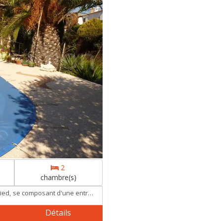
2
chambre(s)
ne. a visiter
Détails