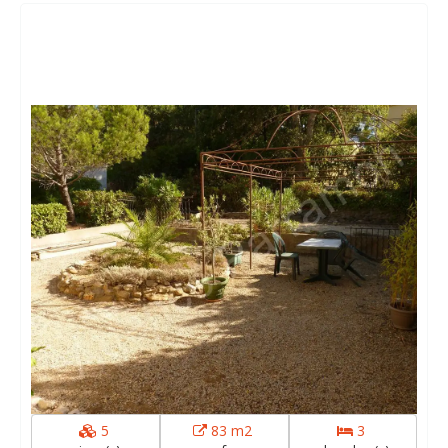
5
83 m2
3