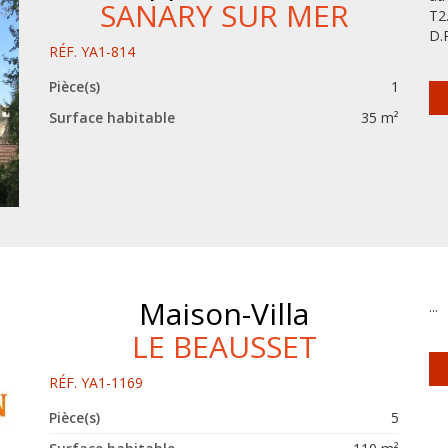
SANARY SUR MER
T2
D.P
RÉF. YA1-814
Pièce(s)
1
Surface habitable
35 m²
Maison-Villa
...
LE BEAUSSET
RÉF. YA1-1169
Pièce(s)
5