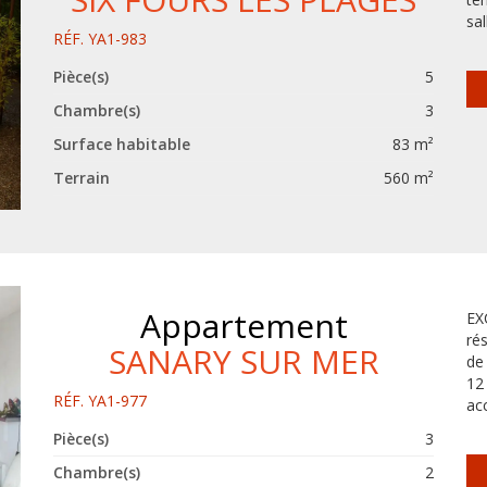
sal
RÉF. YA1-983
Pièce(s)
5
Chambre(s)
3
Surface habitable
83 m²
Terrain
560 m²
Appartement
EX
ré
SANARY SUR MER
de
12
RÉF. YA1-977
acc
Pièce(s)
3
Chambre(s)
2