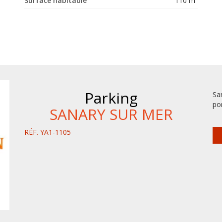
Surface habitable
110 m²
Parking
Sa
por
SANARY SUR MER
RÉF. YA1-1105