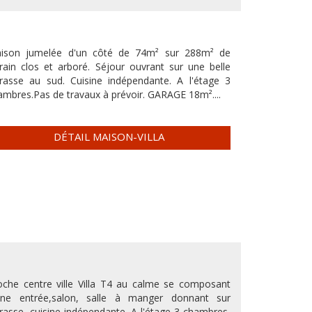
ison jumelée d'un côté de 74m² sur 288m² de
rrain clos et arboré. Séjour ouvrant sur une belle
rrasse au sud. Cuisine indépendante. A l'étage 3
ambres.Pas de travaux à prévoir. GARAGE 18m²....
DÉTAIL MAISON-VILLA
oche centre ville Villa T4 au calme se composant
une entrée,salon, salle à manger donnant sur
rrasse, cuisine indépendante, A l'étage 3 chambres,