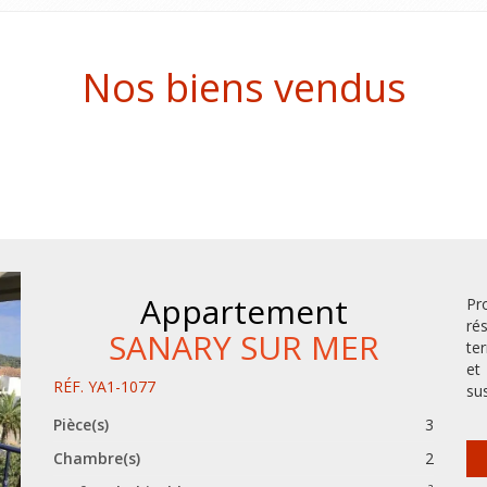
Nos biens vendus
Appartement
Pr
ré
SANARY SUR MER
te
et
RÉF. YA1-1077
sus
Pièce(s)
3
Chambre(s)
2