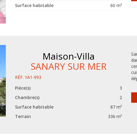
Surface habitable
60 m²
Maison-Villa
Sa
da
SANARY SUR MER
ce
cu
RÉF. YA1-993
dé
Pièce(s)
3
Chambre(s)
2
Surface habitable
87 m²
Terrain
336 m²