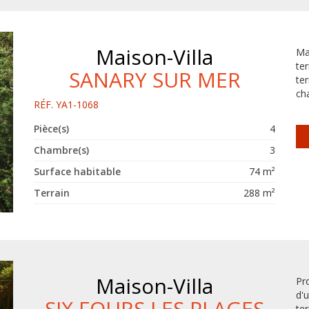
Maison-Villa
Ma
te
SANARY SUR MER
te
ch
RÉF. YA1-1068
Pièce(s)
4
Chambre(s)
3
Surface habitable
74 m²
Terrain
288 m²
Maison-Villa
Pr
d'
SIX FOURS LES PLAGES
te