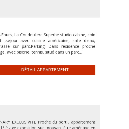
x-Fours, La Coudouliere Superbe studio cabine, coin
it ,séjour avec cuisine américaine, salle d'eau,
rrasse sur parc.Parking. Dans résidence proche
ge, avec piscine, tennis, situé dans un parc....
DÉTAIL APPARTEMENT
NARY EXCLUSIVITE Proche du port , appartement
 1° étage exposition sud, pouvant être aménage en