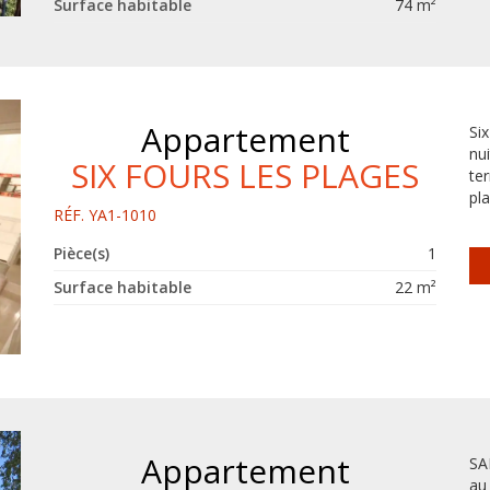
Surface habitable
74 m²
Appartement
Si
nu
SIX FOURS LES PLAGES
te
pla
RÉF. YA1-1010
Pièce(s)
1
Surface habitable
22 m²
Appartement
SA
au