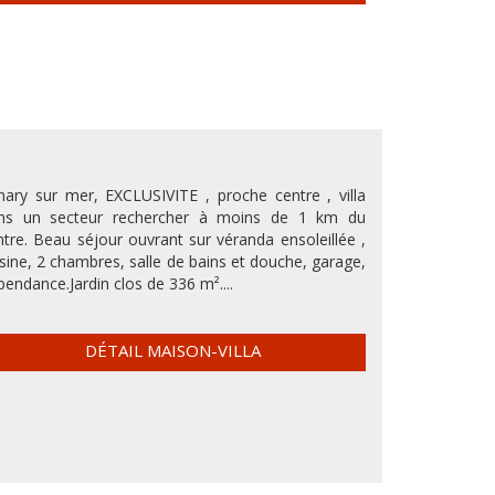
nary sur mer, EXCLUSIVITE , proche centre , villa
ns un secteur rechercher à moins de 1 km du
ntre. Beau séjour ouvrant sur véranda ensoleillée ,
isine, 2 chambres, salle de bains et douche, garage,
pendance.Jardin clos de 336 m²....
DÉTAIL MAISON-VILLA